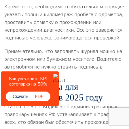
Кроме того, необходимо в обязательном порядке
указать полный километраж пробега с одометра,
проставить отметку о прохождении или
непрохождении диагностики. Все это заверяется
подписью человека, занимающегося проверкой.
Примечательно, что заполнять журнал можно на
электронном или бумажном носителе. Водителю
автомобиля не нужно ставить подпись в
журнале.
Как увеличить KPI
Какие штрафы для
автопарка на 50%
нарушителей в 2025 году
Скачать
PDF
Статья 12.31.1 Кодекса об административных
правонарушениях РФ устанавливает штрафы на
всех, кто обязан был обеспечить прохождение