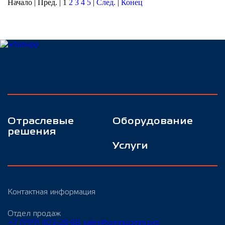
Начало | Пред. |
1
2
3
4
5
|
След.
|
Конец
Отраслевые
Оборудование
решения
Услуги
Контактная информация
Отдел продаж
+7 (999) 403-28-88
sales@omnicomm.pro