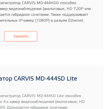
регистратор CARVIS MD-444HDD способен
камер видеонаблюдения (аналоговые, HD 720P или
кается гибридное сочетание. Также поддерживает
ительных IP-камер (1080Р) в разъем Ethernet.
Заказать
атор CARVIS MD-444SD Lite
егистратор CARVIS MD-444SD Lite способен
до 4-х камер видеонаблюдения (аналоговые, HD
P). Допускается гибридное сочетание.