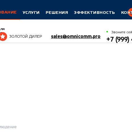
ОВАНИЕ
УСЛУГИ
РЕШЕНИЯ
ЭФФЕКТИВНОСТЬ
КОН
для
Звоните сей
а
sales@omnicomm.pro
ЗОЛОТОЙ ДИЛЕР
+7 (999)
людение
людение