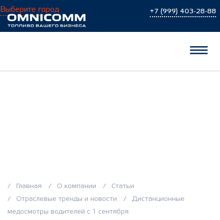
Выберите город
+7 (999) 403-28-88
Дистанционные
медосмотры
водителей с 1
сентября
Главная
О компании
Статьи
Отраслевые тренды и новости
Дистанционные
медосмотры водителей с 1 сентября