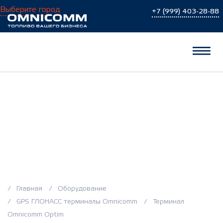
Выберите город
+7 (999) 403-28-88
Терминал Omnicomm
Optim
Главная
Оборудование
GPS ГЛОНАСС терминалы Omnicomm
Терминал
Omnicomm Optim