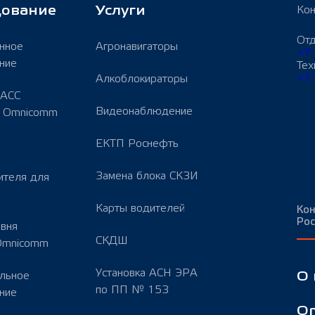
дование
Услуги
Кон
От
нное
Агронавигаторы
+7 
ние
Тех
+7 
Алкоблокираторы
АСС
Видеонаблюдение
ы Omnicomm
ЕКТП Роснефть
Замена блока СКЗИ
ителя для
Карты водителей
Кон
Рос
овня
СКДШ
 Omnicomm
Установка АСН ЭРА
льное
О
по ПП № 153
ние
Om