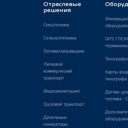
Отраслевые
Обору
решения
Инновацио
Спецтехника
оборудова
Сельхозтехника
GPS ГЛОН
терминал
Топливозаправщики
Тахографы
Легковой
коммерческий
Карты вод
транспорт
тахографа
Видеомониторинг
Датчик ур
топлива -
Грузовой транспорт
Дополните
Дизельные
оборудова
генераторы