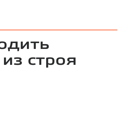
одить
 из строя
и