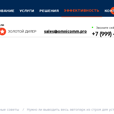
ЭФФЕКТИВНОСТЬ
ОВАНИЕ
УСЛУГИ
РЕШЕНИЯ
КОН
для
Звоните сей
а
sales@omnicomm.pro
ЗОЛОТОЙ ДИЛЕР
+7 (999)
ные советы
Нужно ли выводить весь автопарк из строя для у