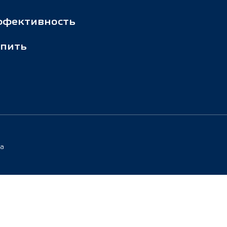
ффективность
пить
та