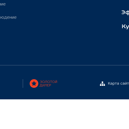
ние
Э
людение
Ку
ЗОЛОТОЙ
Карта сай
ДИЛЕР